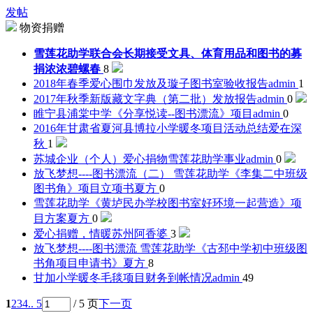
发帖
物资捐赠
雪莲花助学联合会长期接受文具、体育用品和图书的募
捐
浓浓碧螺春
8
2018年春季爱心围巾发放及璇子图书室验收报告
admin
1
2017年秋季新版藏文字典（第二批）发放报告
admin
0
睢宁县浦棠中学《分享悦读--图书漂流》项目
admin
0
2016年甘肃省夏河县博拉小学暖冬项目活动总结
爱在深
秋
1
苏城企业（个人）爱心捐物雪莲花助学事业
admin
0
放飞梦想----图书漂流（二） 雪莲花助学《李集二中班级
图书角》项目立项书
夏方
0
雪莲花助学《黄垆民办学校图书室好环境一起营造》项
目方案
夏方
0
爱心捐赠，情暖苏州
阿香婆
3
放飞梦想----图书漂流 雪莲花助学《古邳中学初中班级图
书角项目申请书》
夏方
8
甘加小学暖冬毛毯项目财务到帐情况
admin
49
1
2
3
4
.. 5
/ 5 页
下一页